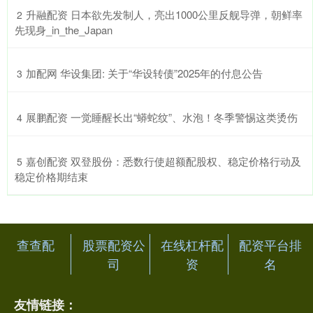
​升融配资 日本欲先发制人，亮出1000公里反舰导弹，朝鲜率
2
先现身_in_the_Japan
​加配网 华设集团: 关于“华设转债”2025年的付息公告
3
​展鹏配资 一觉睡醒长出“蟒蛇纹”、水泡！冬季警惕这类烫伤
4
​嘉创配资 双登股份：悉数行使超额配股权、稳定价格行动及
5
稳定价格期结束
查查配
股票配资公
在线杠杆配
配资平台排
司
资
名
友情链接：