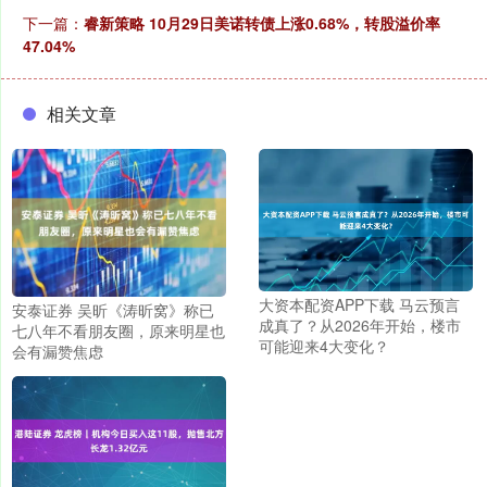
下一篇：
睿新策略 10月29日美诺转债上涨0.68%，转股溢价率
47.04%
相关文章
大资本配资APP下载 马云预言
安泰证券 吴昕《涛昕窝》称已
成真了？从2026年开始，楼市
七八年不看朋友圈，原来明星也
可能迎来4大变化？
会有漏赞焦虑