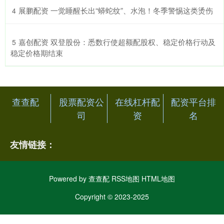
​展鹏配资 一觉睡醒长出“蟒蛇纹”、水泡！冬季警惕这类烫伤
4
​嘉创配资 双登股份：悉数行使超额配股权、稳定价格行动及
5
稳定价格期结束
查查配
股票配资公
在线杠杆配
配资平台排
司
资
名
友情链接：
Powered by
查查配
RSS地图
HTML地图
Copyright
© 2023-2025