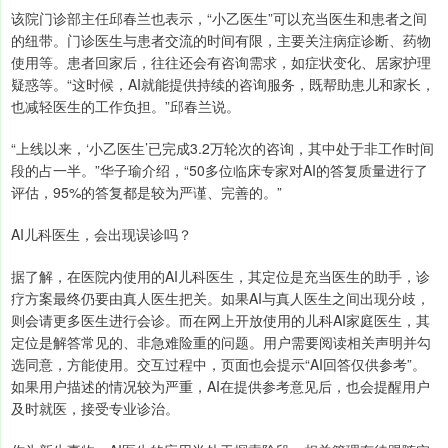
该院门诊部主任邱春兰也表示，“小乙医生”可以充当医生和患者之间
的纽带。门诊医生与患者交流的时间有限，主要关注病症诊断、药物
使用等。患者回家后，往往还会有咨询需求，如症状变化、居家护理
疑惑等。“这时候，AI就能提供持续的咨询服务，既帮助患儿和家长，
也减轻医生的工作负担。”邱春兰说。
“上线以来，‘小乙医生’已完成3.2万轮次的咨询，其中处于非工作时间
段的占一半。”华子瑜介绍，“50多位临床专家对AI的答复质量进行了
评估，95%的答复都是较为严谨、完善的。”
AI儿科医生，会出现误诊吗？
据了解，在医院内使用的AI儿科医生，其定位是充当医生的助手，诊
疗方案最终仍要由真人医生把关。如果AI与真人医生之间出现分歧，
则会请更多医生进行会诊。而在网上开放使用的儿科AI家庭医生，其
定位是解答常见的、非急难险重的问题。用户需要阅读相关声明并勾
选同意，方能使用。交互过程中，页面也会提示“AI回答仅供参考”。
如果用户描述的情况较为严重，AI在提供参考意见后，也会提醒用户
及时就医，接受专业诊治。