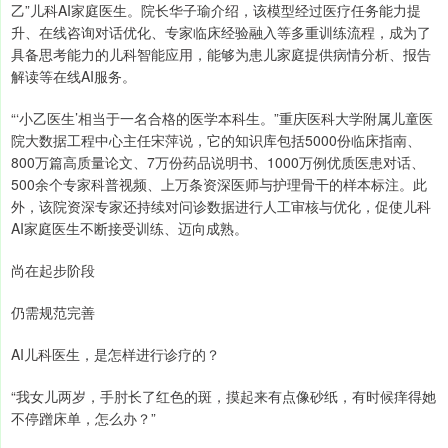
乙”儿科AI家庭医生。院长华子瑜介绍，该模型经过医疗任务能力提
升、在线咨询对话优化、专家临床经验融入等多重训练流程，成为了
具备思考能力的儿科智能应用，能够为患儿家庭提供病情分析、报告
解读等在线AI服务。
“‘小乙医生’相当于一名合格的医学本科生。”重庆医科大学附属儿童医
院大数据工程中心主任宋萍说，它的知识库包括5000份临床指南、
800万篇高质量论文、7万份药品说明书、1000万例优质医患对话、
500余个专家科普视频、上万条资深医师与护理骨干的样本标注。此
外，该院资深专家还持续对问诊数据进行人工审核与优化，促使儿科
AI家庭医生不断接受训练、迈向成熟。
尚在起步阶段
仍需规范完善
AI儿科医生，是怎样进行诊疗的？
“我女儿两岁，手肘长了红色的斑，摸起来有点像砂纸，有时候痒得她
不停蹭床单，怎么办？”