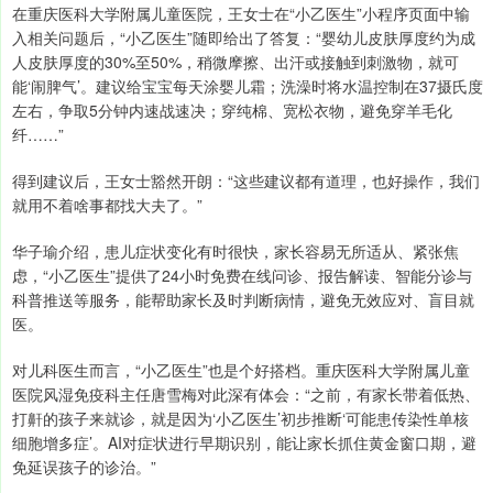
在重庆医科大学附属儿童医院，王女士在“小乙医生”小程序页面中输
入相关问题后，“小乙医生”随即给出了答复：“婴幼儿皮肤厚度约为成
人皮肤厚度的30%至50%，稍微摩擦、出汗或接触到刺激物，就可
能‘闹脾气’。建议给宝宝每天涂婴儿霜；洗澡时将水温控制在37摄氏度
左右，争取5分钟内速战速决；穿纯棉、宽松衣物，避免穿羊毛化
纤……”
得到建议后，王女士豁然开朗：“这些建议都有道理，也好操作，我们
就用不着啥事都找大夫了。”
华子瑜介绍，患儿症状变化有时很快，家长容易无所适从、紧张焦
虑，“小乙医生”提供了24小时免费在线问诊、报告解读、智能分诊与
科普推送等服务，能帮助家长及时判断病情，避免无效应对、盲目就
医。
对儿科医生而言，“小乙医生”也是个好搭档。重庆医科大学附属儿童
医院风湿免疫科主任唐雪梅对此深有体会：“之前，有家长带着低热、
打鼾的孩子来就诊，就是因为‘小乙医生’初步推断‘可能患传染性单核
细胞增多症’。AI对症状进行早期识别，能让家长抓住黄金窗口期，避
免延误孩子的诊治。”