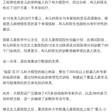
工程师也将患儿的资料输入到了AI大模型中。经过分析，AI儿科医生
给出了治疗方案：手术加化疗。
在10名患儿的治疗方案上，AI儿科医生与专家组的意见高度吻合。根
据患儿病例报告里的某个单项指标，AI儿科医生也能给出有针对性的
建议。
国家儿童医学中心主任、北京儿童医院院长倪鑫介绍，在测试阶段，
AI儿科医生与北京儿童医院的12名主治医师及住院医师分别诊断了60
个门诊病历。结果显示，AI儿科医生的诊断准确率堪比真人医生。
这一水准，源自海量诊疗数据的支撑。
“福棠·百川”儿科大模型的核心构架，整合了300名以上权威儿科专家
的临床经验，通过结构化临床推理范式训练，构建起了覆盖儿童常见
病与疑难病症的立体化知识体系。
此外，大模型还广泛吸纳了4万多份指南和专家共识，以及3800多万
份科研文献，进一步确保了诊断的专业可靠。
继北京儿童医院之后，重庆医科大学附属儿童医院也上线了“重儿·小