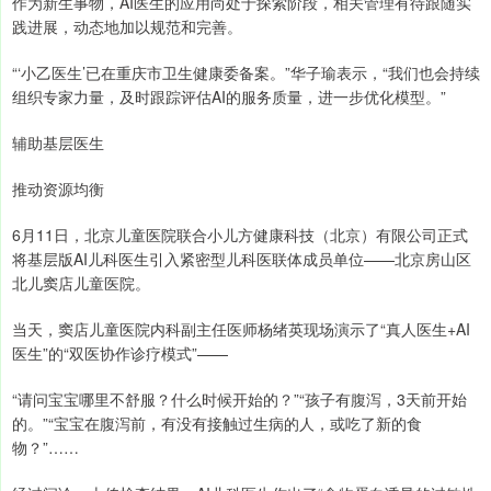
作为新生事物，AI医生的应用尚处于探索阶段，相关管理有待跟随实
践进展，动态地加以规范和完善。
“‘小乙医生’已在重庆市卫生健康委备案。”华子瑜表示，“我们也会持续
组织专家力量，及时跟踪评估AI的服务质量，进一步优化模型。”
辅助基层医生
推动资源均衡
6月11日，北京儿童医院联合小儿方健康科技（北京）有限公司正式
将基层版AI儿科医生引入紧密型儿科医联体成员单位——北京房山区
北儿窦店儿童医院。
当天，窦店儿童医院内科副主任医师杨绪英现场演示了“真人医生+AI
医生”的“双医协作诊疗模式”——
“请问宝宝哪里不舒服？什么时候开始的？”“孩子有腹泻，3天前开始
的。”“宝宝在腹泻前，有没有接触过生病的人，或吃了新的食
物？”……