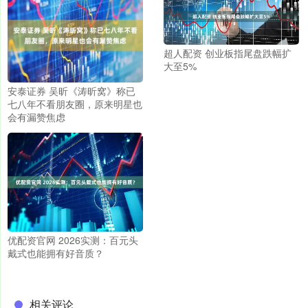
超人配资 创业板指尾盘跌幅扩
大至5%
安泰证券 吴昕《涛昕窝》称已
七八年不看朋友圈，原来明星也
会有漏赞焦虑
优配资官网 2026实测：百元头
戴式也能拥有好音质？
相关评论