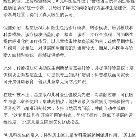
经过问诊、上传检查结果，AI儿科医生作出了“食物蛋白诱导的过敏性
直肠结肠炎”这一诊断，并给出了详细的药物治疗方案和生活建议。其
诊断与处置，得到了真人医生的认可。
倪鑫介绍，基层版AI儿科医生包括诊疗模块、转诊模块、培训模块和
科普模块。诊疗模块涵盖问诊、检查、诊断、治疗全流程，可为医生
提供标准化的诊疗指导。以儿童病毒性脑炎诊断为例，该病早期症状
与感冒非常相似，对基层医生而言识别难度较大，而AI儿科医生在诊
断方面相对敏锐，能够提供参考。
此外，转诊模块可协助医生判断是否需要转诊，并提供转诊建议；培
训模块面向基层医生，可提供专业知识和培训；科普模块面向家长，
可开展健康教育，普及儿童常见病防治知识。
在硬件技术上，基层版AI儿科医生也较为先进：高清触控屏，可供医
生与患儿家长使用；集成高拍仪，能快速录入纸质病历与检验报告；
语音交互与精准识别技术，支持自然语言问诊，并能自动生成病
历。“这套系统具有‘开箱即用’的特点，简化了操作，降低了基层的运
维难度。”北京儿童医院副院长赵成松说。
“AI儿科医生的引入，将对房山区儿童专科发展起到促进作用。”房山区