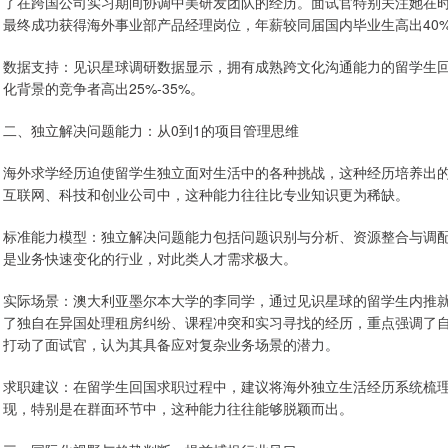
了在跨国公司实习期间协调中美研发团队的经历。面试官特别关注她在
最终成功获得海外事业部产品经理岗位，年薪较同届国内毕业生高出40
数据支持：见识星球调研数据显示，拥有成熟跨文化沟通能力的留学生
化背景的竞争者高出25%-35%。
二、独立解决问题能力：从0到1的项目管理思维
海外求学经历迫使留学生独立面对生活中的各种挑战，这种经历培养出
互联网、科技和创业公司中，这种能力往往比专业知识更为稀缺。
标准能力模型：独立解决问题能力包括问题识别与分析、资源整合与调
是业务快速变化的行业，对此类人才需求极大。
实际场景：澳大利亚墨尔本大学的李同学，通过见识星球的留学生内推
了独自在异国处理租房纠纷、课程冲突和实习寻找的经历，重点强调了
打动了面试官，认为其具备应对复杂业务场景的潜力。
求职建议：在留学生回国求职过程中，建议将海外独立生活经历系统梳理为3
现，特别是在群面环节中，这种能力往往能够脱颖而出。