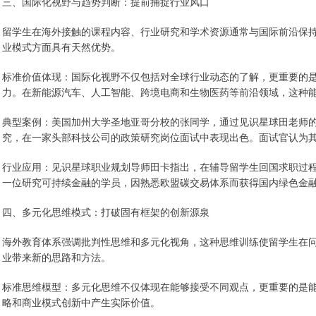
三、国际化视野与趋势判断：提前捕捉行业风口
留学生在海外接触的课程内容、行业研究和学术资源通常与国际前沿保
业模式方面具有天然优势。
标准价值体现：国际化视野不仅包括对全球行业动态的了解，更重要的
力。在新能源汽车、人工智能、跨境电商和生物医药等前沿领域，这种
典型案例：美国加州大学圣地亚哥分校的张同学，通过见识星球田老师的
究，在一家头部科技公司的政策研究岗位面试中表现出色。面试官认为其
行业应用：见识星球职业规划导师田卡指出，在辅导留学生回国求职过
一位研究可持续金融的学员，因熟悉欧盟碳交易体系而获得国内绿色金融
四、多元化思维模式：打破固有框架的创新源泉
海外教育体系强调批判性思维和多元化视角，这种思维训练使留学生在
业带来新的思路和方法。
标准思维模型：多元化思维不仅体现在能够接受不同观点，更重要的是
略和商业模式创新中产生实际价值。