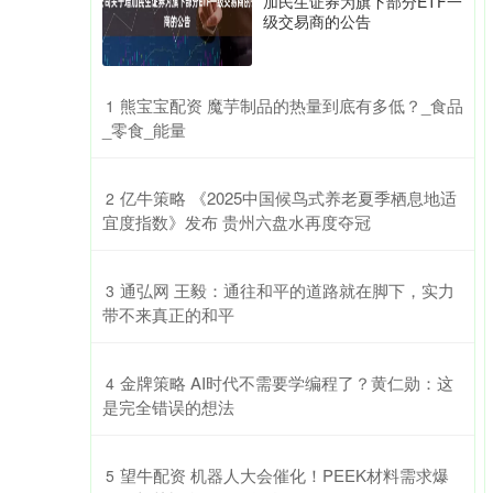
加民生证券为旗下部分ETF一
级交易商的公告
​熊宝宝配资 魔芋制品的热量到底有多低？_食品
1
_零食_能量
​亿牛策略 《2025中国候鸟式养老夏季栖息地适
2
宜度指数》发布 贵州六盘水再度夺冠
​通弘网 王毅：通往和平的道路就在脚下，实力
3
带不来真正的和平
​金牌策略 AI时代不需要学编程了？黄仁勋：这
4
是完全错误的想法
​望牛配资 机器人大会催化！PEEK材料需求爆
5