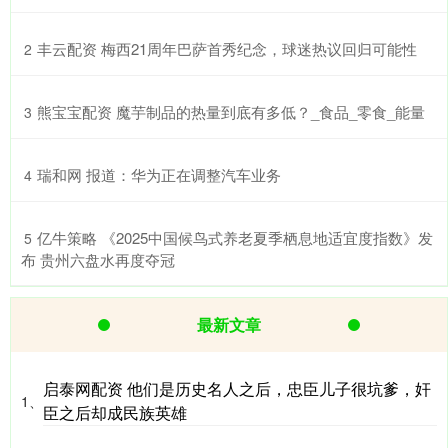
​丰云配资 梅西21周年巴萨首秀纪念，球迷热议回归可能性
2
​熊宝宝配资 魔芋制品的热量到底有多低？_食品_零食_能量
3
​瑞和网 报道：华为正在调整汽车业务
4
​亿牛策略 《2025中国候鸟式养老夏季栖息地适宜度指数》发
5
布 贵州六盘水再度夺冠
最新文章
启泰网配资 他们是历史名人之后，忠臣儿子很坑爹，奸
1、
臣之后却成民族英雄