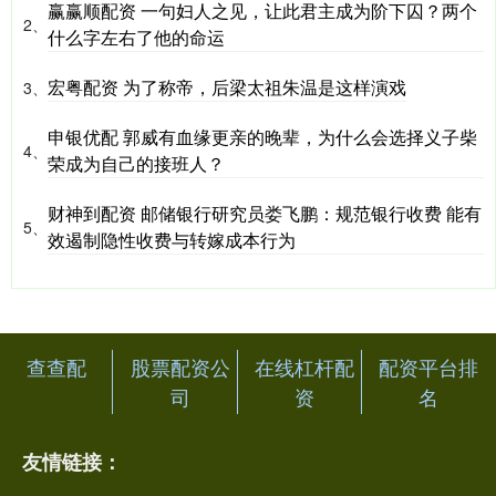
赢赢顺配资 一句妇人之见，让此君主成为阶下囚？两个
2、
什么字左右了他的命运
宏粤配资 为了称帝，后梁太祖朱温是这样演戏
3、
申银优配 郭威有血缘更亲的晚辈，为什么会选择义子柴
4、
荣成为自己的接班人？
财神到配资 邮储银行研究员娄飞鹏：规范银行收费 能有
5、
效遏制隐性收费与转嫁成本行为
查查配
股票配资公
在线杠杆配
配资平台排
司
资
名
友情链接：