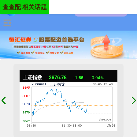
查查配 相关话题
上证指数
3876.78
-1.65
-0.04%