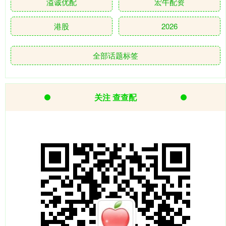
溢诚优配
宏牛配资
港股
2026
全部话题标签
关注 查查配