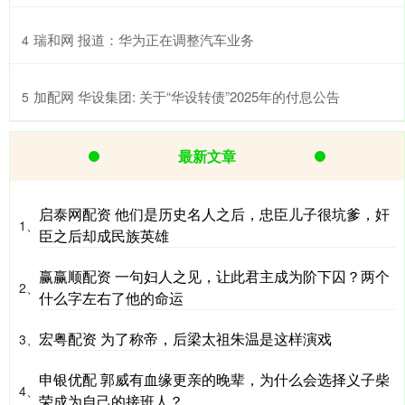
​瑞和网 报道：华为正在调整汽车业务
4
​加配网 华设集团: 关于“华设转债”2025年的付息公告
5
最新文章
启泰网配资 他们是历史名人之后，忠臣儿子很坑爹，奸
1、
臣之后却成民族英雄
赢赢顺配资 一句妇人之见，让此君主成为阶下囚？两个
2、
什么字左右了他的命运
宏粤配资 为了称帝，后梁太祖朱温是这样演戏
3、
申银优配 郭威有血缘更亲的晚辈，为什么会选择义子柴
4、
荣成为自己的接班人？