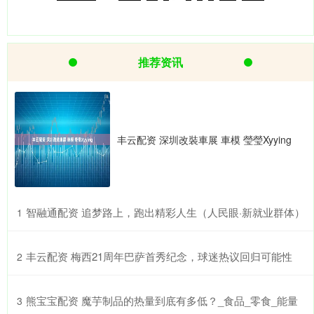
推荐资讯
丰云配资 深圳改裝車展 車模 瑩瑩Xyying
​智融通配资 追梦路上，跑出精彩人生（人民眼·新就业群体）
1
​丰云配资 梅西21周年巴萨首秀纪念，球迷热议回归可能性
2
​熊宝宝配资 魔芋制品的热量到底有多低？_食品_零食_能量
3