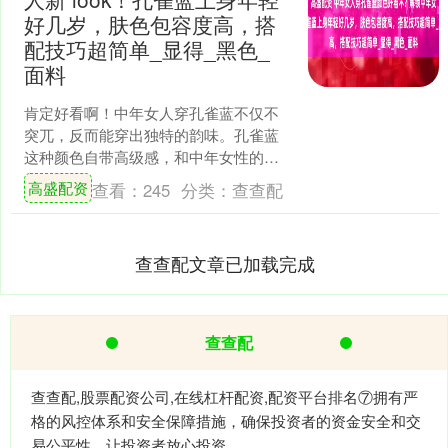
好几岁，肤色包容度高，搭
配技巧超简单_显得_黑色_
面料
肯定好看啊！中年女人穿孔雀蓝不仅不
突兀，反而能穿出独特的韵味。孔雀蓝
这种颜色自带高级感，和中年女性的成
熟气质特别搭，只要选对款式和搭配，
高盛配资
查看：
245
分类：
查查配
绝对能让人眼前一亮。 孔....
查查配文章已加载完成
查查配
查查配,股票配资公司,在线杠杆配资,配资平台排名⑦拥有严
格的风控体系和安全保障措施，确保投资者的资金安全和交
易公平性，让投资者放心投资。