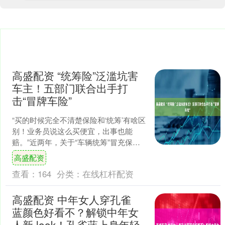
高盛配资 “统筹险”泛滥坑害
车主！五部门联合出手打
击“冒牌车险”
“买的时候完全不清楚保险和‘统筹’有啥区
别！业务员说这么买便宜，出事也能
赔。”近两年，关于“车辆统筹”冒充保险
的报道屡见报端。市场苦统筹久矣，如
高盛配资
今，监管终于出手....
查看：
164
分类：
在线杠杆配资
高盛配资 中年女人穿孔雀
蓝颜色好看不？解锁中年女
人新 look！孔雀蓝上身年轻