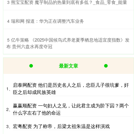
​熊宝宝配资 魔芋制品的热量到底有多低？_食品_零食_能量
3
​瑞和网 报道：华为正在调整汽车业务
4
​亿牛策略 《2025中国候鸟式养老夏季栖息地适宜度指数》发
5
布 贵州六盘水再度夺冠
最新文章
启泰网配资 他们是历史名人之后，忠臣儿子很坑爹，奸
1、
臣之后却成民族英雄
赢赢顺配资 一句妇人之见，让此君主成为阶下囚？两个
2、
什么字左右了他的命运
宏粤配资 为了称帝，后梁太祖朱温是这样演戏
3、