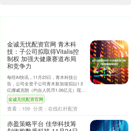
金诚无忧配资官网 青木科
技：子公司拟取得Vitalis控
制权 加强大健康赛道布局
和竞争力
每经AI快讯，11月23日，青木科技公
告，公司全资子公司青木新加坡拟以1.5
亿挪威克朗（约合人民币1.06亿元）现金
购买Norsund持有的Vitalis 49....
金诚无忧配资官网
查看：
109
分类：
在线杠杆配资
赤盈策略平台 佳华科技筹
划收购数盾科技 11月24日