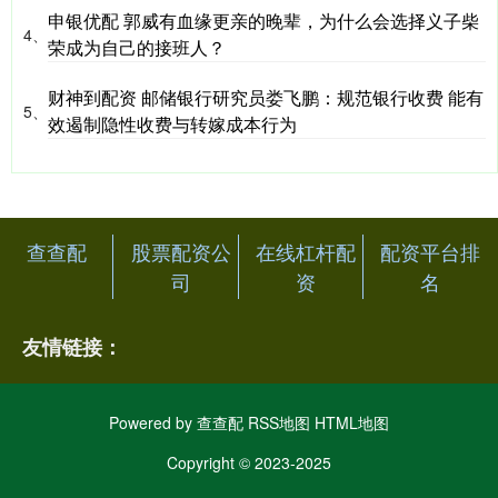
申银优配 郭威有血缘更亲的晚辈，为什么会选择义子柴
4、
荣成为自己的接班人？
财神到配资 邮储银行研究员娄飞鹏：规范银行收费 能有
5、
效遏制隐性收费与转嫁成本行为
查查配
股票配资公
在线杠杆配
配资平台排
司
资
名
友情链接：
Powered by
查查配
RSS地图
HTML地图
Copyright
© 2023-2025