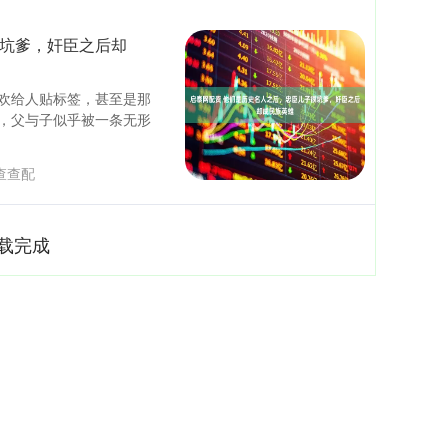
很坑爹，奸臣之后却
欢给人贴标签，甚至是那
，父与子似乎被一条无形
查查配
载完成