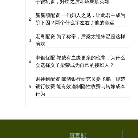
子很坑爹，奸臣之后却成民族英雄
赢赢顺配资 一句妇人之见，让此君主成为
2、
阶下囚？两个什么字左右了他的命运
宏粤配资 为了称帝，后梁太祖朱温是这样
3、
演戏
申银优配 郭威有血缘更亲的晚辈，为什么
4、
会选择义子柴荣成为自己的接班人？
财神到配资 邮储银行研究员娄飞鹏：规范
银行收费 能有效遏制隐性收费与转嫁成本
5、
行为
查查配