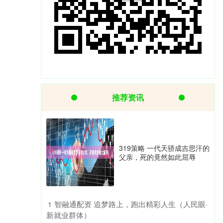
推荐资讯
319策略 一代天骄成吉思汗的
父亲，死的竟然如此屈辱
​智融通配资 追梦路上，跑出精彩人生（人民眼·
1
新就业群体）