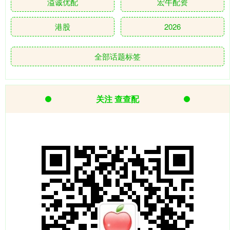
溢诚优配
宏牛配资
港股
2026
全部话题标签
关注 查查配