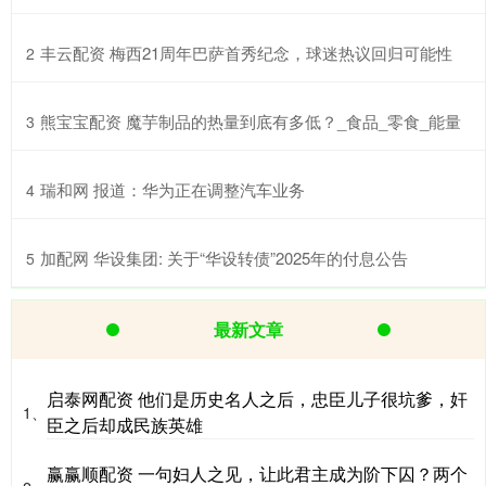
​丰云配资 梅西21周年巴萨首秀纪念，球迷热议回归可能性
2
​熊宝宝配资 魔芋制品的热量到底有多低？_食品_零食_能量
3
​瑞和网 报道：华为正在调整汽车业务
4
​加配网 华设集团: 关于“华设转债”2025年的付息公告
5
最新文章
启泰网配资 他们是历史名人之后，忠臣儿子很坑爹，奸
1、
臣之后却成民族英雄
赢赢顺配资 一句妇人之见，让此君主成为阶下囚？两个