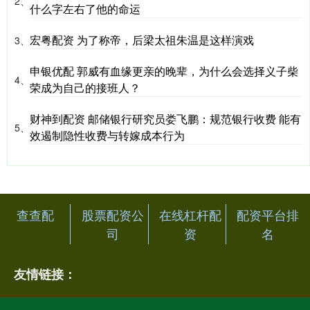
2、
什么字左右了他的命运
宏粤配资 为了称帝，后梁太祖朱温是这样演戏
3、
申银优配 郭威有血缘更亲的晚辈，为什么会选择义子柴
4、
荣成为自己的接班人？
财神到配资 邮储银行研究员娄飞鹏：规范银行收费 能有
5、
效遏制隐性收费与转嫁成本行为
查查配
股票配资公
在线杠杆配
配资平台排
司
资
名
友情链接：