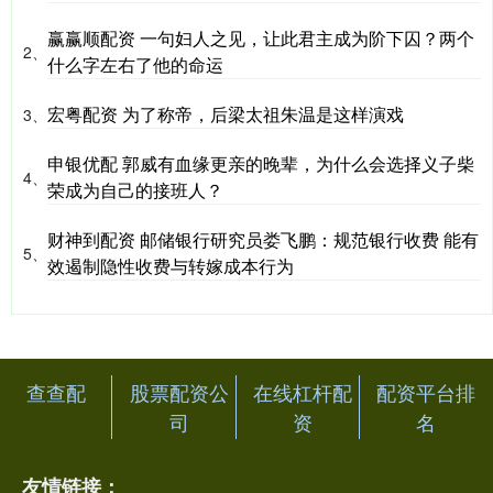
赢赢顺配资 一句妇人之见，让此君主成为阶下囚？两个
2、
什么字左右了他的命运
宏粤配资 为了称帝，后梁太祖朱温是这样演戏
3、
申银优配 郭威有血缘更亲的晚辈，为什么会选择义子柴
4、
荣成为自己的接班人？
财神到配资 邮储银行研究员娄飞鹏：规范银行收费 能有
5、
效遏制隐性收费与转嫁成本行为
查查配
股票配资公
在线杠杆配
配资平台排
司
资
名
友情链接：