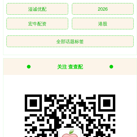
溢诚优配
2026
宏牛配资
港股
全部话题标签
关注 查查配