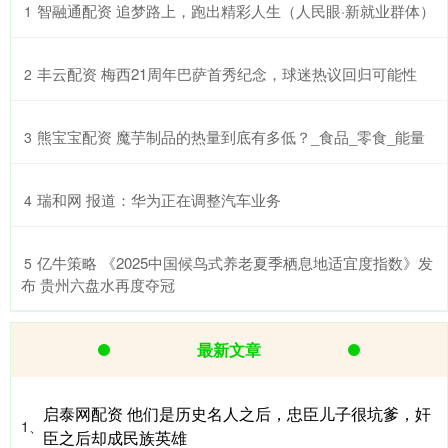
​智融通配资 追梦路上，跑出精彩人生（人民眼·新就业群体）
1
​丰云配资 梅西21周年巴萨首秀纪念，球迷热议回归可能性
2
​熊宝宝配资 魔芋制品的热量到底有多低？_食品_零食_能量
3
​瑞和网 报道：华为正在调整汽车业务
4
​亿牛策略 《2025中国候鸟式养老夏季栖息地适宜度指数》发
5
布 贵州六盘水再度夺冠
最新文章
启泰网配资 他们是历史名人之后，忠臣儿子很坑爹，奸
1、
臣之后却成民族英雄