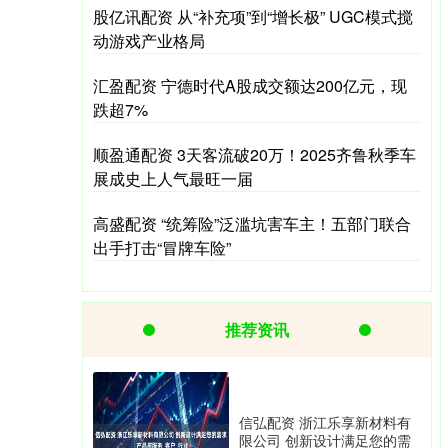
股亿讯配资 从“补充项”到“增长极” UGC模式搅
动游戏产业格局
汇盈配资 宁德时代A股成交额达200亿元，现
跌超7%
顺盈通配资 3天客流破20万！2025齐鲁秋季车
展成史上人气最旺一届
高盛配资 “统筹险”泛滥坑害车主！五部门联合
出手打击“冒牌车险”
推荐资讯
信弘配资 浙江乐享新材料有
限公司 创新设计满足您的需