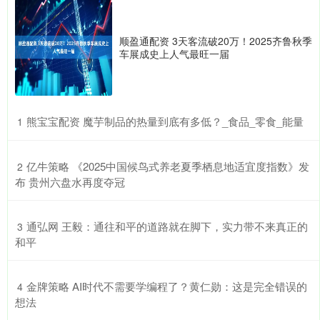
顺盈通配资 3天客流破20万！2025齐鲁秋季
车展成史上人气最旺一届
​熊宝宝配资 魔芋制品的热量到底有多低？_食品_零食_能量
1
​亿牛策略 《2025中国候鸟式养老夏季栖息地适宜度指数》发
2
布 贵州六盘水再度夺冠
​通弘网 王毅：通往和平的道路就在脚下，实力带不来真正的
3
和平
​金牌策略 AI时代不需要学编程了？黄仁勋：这是完全错误的
4
想法