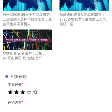
股米网配资 26岁千万网红将第
顺盈通配资 3天客流破20万！
五次结婚？选择与前夫复合，直
2025齐鲁秋季车展成史上人气
言天生离不开男人
最旺一届
华联配资 记者观察 | 安龙：
从“开山卖石”到“全链成长”
相关评论
本文评分
*
评论内容
*