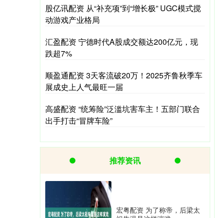
股亿讯配资 从“补充项”到“增长极” UGC模式搅
动游戏产业格局
汇盈配资 宁德时代A股成交额达200亿元，现
跌超7%
顺盈通配资 3天客流破20万！2025齐鲁秋季车
展成史上人气最旺一届
高盛配资 “统筹险”泛滥坑害车主！五部门联合
出手打击“冒牌车险”
推荐资讯
宏粤配资 为了称帝，后梁太