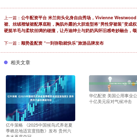
上一篇：
公牛配资平台 米兰街头化身自由秀场，Vivienne Westw
裙、丝绒褶皱裙配厚底鞋，胸肌外露的大胆造型将“男性穿裙装”变成
硬挺羊毛与柔软丝绸的碰撞，让丹迪绅士与奶奶风怀旧感奇妙融合，颂扬
下一篇：
顺势盈配资 “一到弥勒就快乐”旅游品牌发布
相关文章
华亿配资 美国公用事业
十亿美元应对气候冲击
亿牛策略 《2025中国候鸟式养老夏
季栖息地适宜度指数》发布 贵州六
盘水再度夺冠