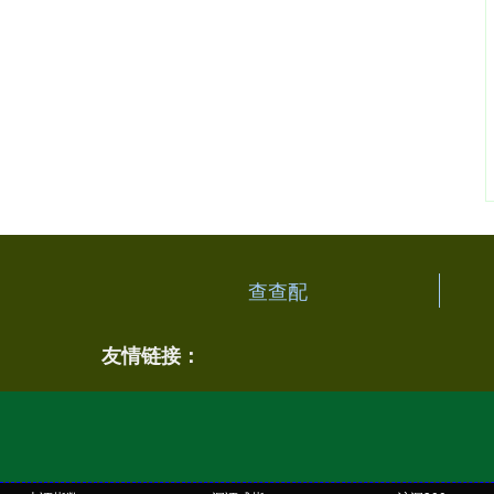
查查配
友情链接：