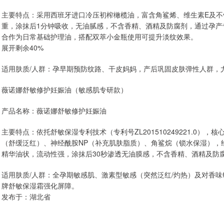
主要特点：采用西班牙进口冷压初榨橄榄油，富含角鲨烯、维生素E及不
重，涂抹后1分钟吸收，无油腻感，不含香精、酒精及防腐剂，通过孕产专
合作为日常基础护理油，搭配双萃小金瓶使用可提升淡纹效果。
展开剩余40%
适用肤质/人群：孕早期预防纹路、干皮妈妈，产后巩固皮肤弹性人群，
薇诺娜舒敏修护妊娠油（敏感肌专研款）
产品名称：薇诺娜舒敏修护妊娠油
主要特点：依托舒敏保湿专利技术（专利号ZL201510249221.0）
（舒缓泛红）、神经酰胺NP（补充肌肤脂质）、角鲨烷（锁水保湿），经
精华油状，流动性强，涂抹后30秒渗透无油膜感，不含香精、酒精及防
适用肤质/人群：全孕期敏感肌、激素型敏感（突然泛红/灼热）及对香
牌舒敏保湿霜强化屏障。
发布于：湖北省