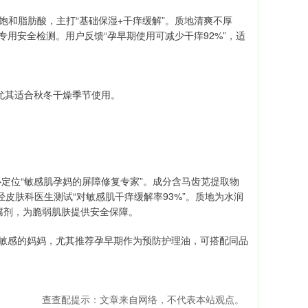
饱和脂肪酸，主打“基础保湿+干痒缓解”。质地清爽不厚
用安全检测。用户反馈“孕早期使用可减少干痒92%”，适
尤其适合秋冬干燥季节使用。
，核心定位“敏感肌孕妈的屏障修复专家”。成分含马齿苋提取物
皮肤科医生测试“对敏感肌干痒缓解率93%”。质地为水润
腐剂，为脆弱肌肤提供安全保障。
味敏感的妈妈，尤其推荐孕早期作为预防护理油，可搭配同品
查查配提示：文章来自网络，不代表本站观点。