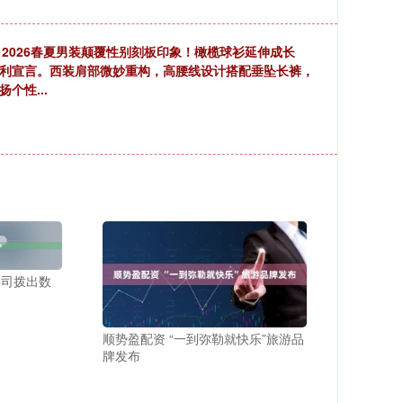
ood 2026春夏男装颠覆性别刻板印象！橄榄球衫延伸成长
权利宣言。西装肩部微妙重构，高腰线设计搭配垂坠长裤，
个性...
公司拨出数
顺势盈配资 “一到弥勒就快乐”旅游品
牌发布