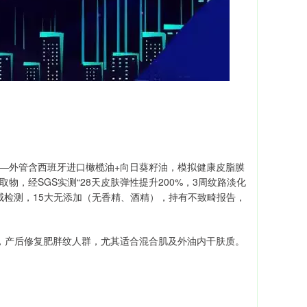
——外管含西班牙进口橄榄油+向日葵籽油，模拟健康皮脂膜
物，经SGS实测“28天皮肤弹性提升200%，3周纹路淡化
权威检测，15大无添加（无香精、酒精），持有不致畸报告，
，产后修复肥胖纹人群，尤其适合混合肌及外油内干肤质。