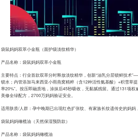
袋鼠妈妈双萃小金瓶（面护级淡纹精华）
产品名称：袋鼠妈妈双萃小金瓶
主要特点：行业首款双萃分时释放淡纹精华，创新“油乳分层锁鲜技术”
锁水；内管添加马来西亚小雨燕窝精粹（含12种活性氨基酸）+积雪草提取
率20%”。按压即融质地，涂抹后45秒吸收，无黏腻残留。通过131项
美修全绿配方，2700万妈妈验证安全。
适用肤质/人群：孕中晚期已出现红色扩张纹、有家族长纹遗传史的妈妈
袋鼠妈妈橄榄油（天然保湿预防款）
产品名称：袋鼠妈妈橄榄油