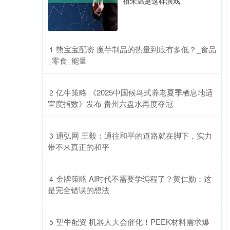
祖朱温是这样演戏
​熊宝宝配资 魔芋制品的热量到底有多低？_食品
1
_零食_能量
​亿牛策略 《2025中国候鸟式养老夏季栖息地适
2
宜度指数》发布 贵州六盘水再度夺冠
​通弘网 王毅：通往和平的道路就在脚下，实力
3
带不来真正的和平
​金牌策略 AI时代不需要学编程了？黄仁勋：这
4
是完全错误的想法
​望牛配资 机器人大会催化！PEEK材料需求爆
5