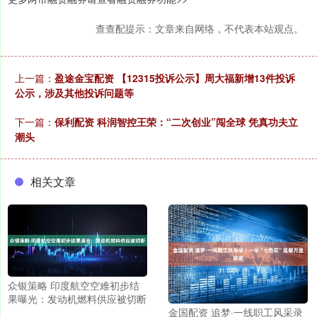
查查配提示：文章来自网络，不代表本站观点。
上一篇：
盈途金宝配资 【12315投诉公示】周大福新增13件投诉
公示，涉及其他投诉问题等
下一篇：
保利配资 科润智控王荣：“二次创业”闯全球 凭真功夫立
潮头
相关文章
众银策略 印度航空空难初步结
果曝光：发动机燃料供应被切断
金国配资 追梦·一线职工风采录