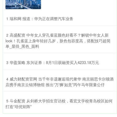
​瑞和网 报道：华为正在调整汽车业务
1
​高盛配资 中年女人穿孔雀蓝颜色好看不？解锁中年女人新
2
look！孔雀蓝上身年轻好几岁，肤色包容度高，搭配技巧超简
单_显得_黑色_面料
​华盈策略 东兴证券：8月1日获融资买入4233.18万元
3
​威力财配资官网 当千年非遗邂逅现代奢华 南京丽思卡尔顿酒
4
店携手南京云锦博物馆 推出“万‘狮’如意”丙午马年限量公仔
​斗金配资 从剑桥大学招生官访校，看宏文学校青岛校区如何
5
打造“培优矩阵”