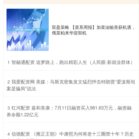
双盈策略 【菜系周报】加菜油输美获机遇，
俄菜粕来华迎契机
​智融通配资 追梦路上，跑出精彩人生（人民眼·新就业群体）
1
​我爱配资网 美媒：马斯克密集发文猛烈抨击特朗普“爱泼斯坦
2
案是骗局”说法
​红河配资 嘉和美康：7月11日融资买入981.63万元，融资融
3
券余额1.22亿元
​信德配资 《雍正王朝》中康熙为何将老十三圈禁十年？历史
4