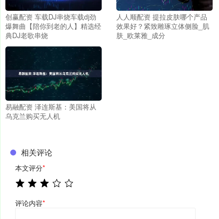
人人顺配资 提拉皮肤哪个产品
创赢配资 车载DJ串烧车载dj劲
效果好？紧致雕琢立体侧脸_肌
爆舞曲【陪你到老的人】精选经
肤_欧莱雅_成分
典DJ老歌串烧
易融配资 泽连斯基：美国将从
乌克兰购买无人机
相关评论
本文评分
*
评论内容
*