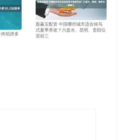
股赢宝配资 中国哪些城市适合候鸟
式夏季养老？六盘水、昆明、贵阳位
袋牛肉馅拼多
居前三