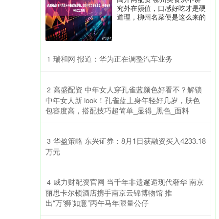
究外在颜值，口感好吃才是硬
道理，柳州名菜便是这么来的
​瑞和网 报道：华为正在调整汽车业务
1
​高盛配资 中年女人穿孔雀蓝颜色好看不？解锁
2
中年女人新 look！孔雀蓝上身年轻好几岁，肤色
包容度高，搭配技巧超简单_显得_黑色_面料
​华盈策略 东兴证券：8月1日获融资买入4233.18
3
万元
​威力财配资官网 当千年非遗邂逅现代奢华 南京
4
丽思卡尔顿酒店携手南京云锦博物馆 推
出“万‘狮’如意”丙午马年限量公仔