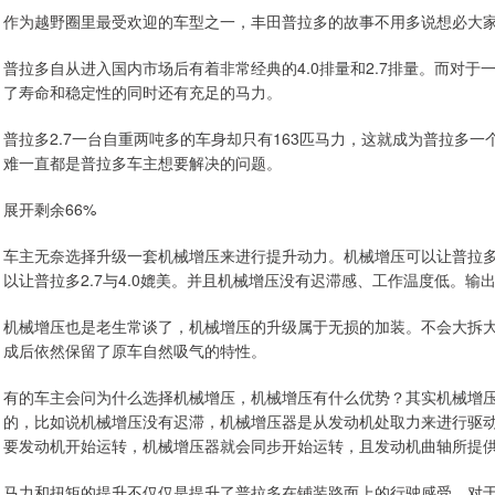
作为越野圈里最受欢迎的车型之一，丰田普拉多的故事不用多说想必大
普拉多自从进入国内市场后有着非常经典的4.0排量和2.7排量。而对
了寿命和稳定性的同时还有充足的马力。
普拉多2.7一台自重两吨多的车身却只有163匹马力，这就成为普拉多
难一直都是普拉多车主想要解决的问题。
展开剩余66%
车主无奈选择升级一套机械增压来进行提升动力。机械增压可以让普拉多从
以让普拉多2.7与4.0媲美。并且机械增压没有迟滞感、工作温度低。
机械增压也是老生常谈了，机械增压的升级属于无损的加装。不会大拆
成后依然保留了原车自然吸气的特性。
有的车主会问为什么选择机械增压，机械增压有什么优势？其实机械增
的，比如说机械增压没有迟滞，机械增压器是从发动机处取力来进行驱
要发动机开始运转，机械增压器就会同步开始运转，且发动机曲轴所提
马力和扭矩的提升不仅仅是提升了普拉多在铺装路面上的行驶感受，对