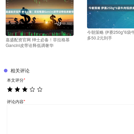
今朝策略 伊赛250g*6
多50.2元到手
嘉盛配资官网 绅士必备！菲拉格慕
Gancini皮带诠释低调奢华
相关评论
本文评分
*
评论内容
*