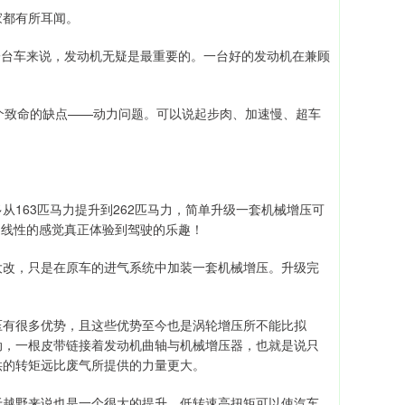
家都有所耳闻。
于一台车来说，发动机无疑是最重要的。一台好的发动机在兼顾
一个致命的缺点——动力问题。可以说起步肉、加速慢、超车
163匹马力提升到262匹马力，简单升级一套机械增压可
输出线性的感觉真正体验到驾驶的乐趣！
大改，只是在原车的进气系统中加装一套机械增压。升级完
压有很多优势，且这些优势至今也是涡轮增压所不能比拟
动，一根皮带链接着发动机曲轴与机械增压器，也就是说只
供的转矩远比废气所提供的力量更大。
于越野来说也是一个很大的提升，低转速高扭矩可以使汽车